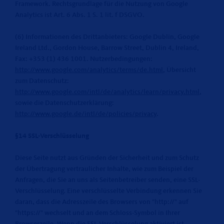
Framework. Rechtsgrundlage für die Nutzung von Google
Analytics ist Art. 6 Abs. 1 S. 1 lit. f DSGVO.
(6) Informationen des Drittanbieters: Google Dublin, Google
Ireland Ltd., Gordon House, Barrow Street, Dublin 4, Ireland,
Fax: +353 (1) 436 1001. Nutzerbedingungen:
http://www.google.com/analytics/terms/de.html
, Übersicht
zum Datenschutz:
http://www.google.com/intl/de/analytics/learn/privacy.html
,
sowie die Datenschutzerklärung:
http://www.google.de/intl/de/policies/privacy
.
§14 SSL-Verschlüsselung
Diese Seite nutzt aus Gründen der Sicherheit und zum Schutz
der Übertragung vertraulicher Inhalte, wie zum Beispiel der
Anfragen, die Sie an uns als Seitenbetreiber senden, eine SSL-
Verschlüsselung. Eine verschlüsselte Verbindung erkennen Sie
daran, dass die Adresszeile des Browsers von "http://" auf
"https://" wechselt und an dem Schloss-Symbol in Ihrer