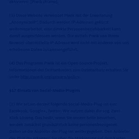
aktivieren: [Piwik iFrame].
(3) Diese Website verwendet Piwik mit der Erweiterung
AnonymizeIP“. Dadurch werden IP-Adressen gekürzt
weiterverarbeitet, eine direkte Personenbeziehbarkeit kann
damit ausgeschlossen werden. Die mittels Piwik von Ihrem
Browser übermittelte IP-Adresse wird nicht mit anderen von uns
erhobenen Daten zusammengeführt.
(4) Das Programm Piwik ist ein Open-Source-Projekt.
Informationen des Drittanbieters zum Datenschutz erhalten Sie
unter
http://piwik.org/privacy/policy
.
§17 Einsatz von Social-Media-Plugins
(1) Wir setzen derzeit folgende Social-Media-Plug-ins ein:
Facebook, Google+, Twitter. Wir nutzen dabei die sog. Zwei-
Klick-Lösung. Das heißt, wenn Sie unsere Seite besuchen,
werden zunächst grundsätzlich keine personenbezogenen
Daten an die Anbieter der Plug-ins weitergegeben. Den Anbieter
des Plug-ins erkennen Sie über die Markierung auf dem Kasten