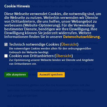
bieten wir verschiedene Leistungen an, die Sie bei Interesse
Cookie Hinweis
nutzen können. Dazu müssen Sie in der Regel
personenbezogene Daten angeben, die wir zur Erbringung der
Diese Webseite verwendet Cookies, die notwendig sind, um
jeweiligen Leistung nutzen und für die die zuvor genannten
die Webseite zu nutzen. Weiterhin verwenden wir Dienste
von Drittanbietern, die uns helfen, unser Webangebot zu
Grundsätze zur Datenverarbeitung gelten.
verbessern (Website-Optmierung). Für die Verwendung
bestimmter Dienste, benötigen wir Ihre Einwilligung. Ihre
Für die Kommunikation bitten wir das Kontaktformular zu
Einwilligung können Sie jederzeit widerrufen. Weitere
Informationen finden Sie in unserer
Datenschutzerklärung
.
verwenden. Darüberhinaus finden Sie in unserem
Internetangebot u.U. weitere E-Mail-Adressen einzelner Stellen
Technisch notwendige Cookies (
Übersicht
)
oder Personen. Auch an diese Adressen können Sie E-Mails
Die notwendigen Cookies werden allein für den ordnungsgemäßen
Gebrauch der Webseite benötigt.
senden. Möchten Sie E-Mails mit Dateianhängen senden, so
Cookies von Drittanbietern (
Übersicht
)
beachten Sie bitte, dass wir nicht alle auf dem Markt
Zur Optimierung unserer Webseite binden wir Dienste und Angebote
von Drittanbietern ein.
verfügbaren Dateiformate und Anwendungen unterstützen
können. In Einzelfällen kann es möglich sein, dass die E-Mail
nicht verarbeitet werden kann.
Alle akzeptieren
Auswahl speichern
Diese Hinweise gelten nur für die Kommunikation mit der
Senioren-Union Niedersachsen und gelten nicht für Verweise
auf Angebote Dritter.
Wir weisen darauf hin, dass bei der elektronischen